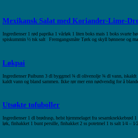
Mexikansk Salat med Koriander-Lime-Dre
Ingredienser 1 rød paprika 1 vårløk 1 liten boks mais 1 boks svarte bø
spiskummin ½ tsk salt Fremgangsmåte Tørk og skyll bønnene og m
Løkpai
Ingredienser Paibunn 3 dl byggmel ¾ dl olivenolje ¾ dl vann, iskaldt ½ 
kaldt vann og bland sammen. Ikke rør mer enn nødvendig for å blan
Utsøkte tofuboller
Ingredienser 1 dl brødrasp, helst hjemmelaget fra sesamknekkebrød 1 s
løk, finhakket 1 bunt persille, finhakket 2 ss potetmel 1 ts salt 1⁄4 – 1