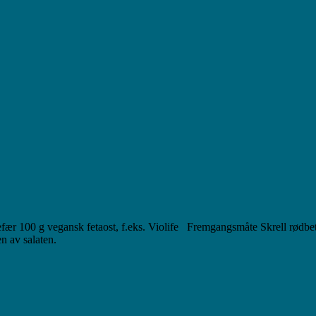
ngefær 100 g vegansk fetaost, f.eks. Violife Fremgangsmåte Skrell rødb
n av salaten.