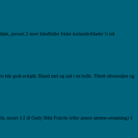
tløk, presset 2 store håndfuller friske korianderblader ½ tsk
blir godt avkjølt. Bland mel og salt i en bolle. Tilsett olivenoljen og
fu, moset 1⁄2 dl Oatly iMat Fraiche (eller annen rømme-erstatning) 1