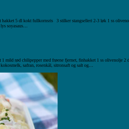
vt hakket 5 dl kokt fullkornsris 3 stilker stangselleri 2-3 løk 1 ss oliveno
s lys soyasaus…
 1 mild rød chilipepper med frøene fjernet, finhakket 1 ss olivenolje 2 
t kokosmelk, safran, rosenkål, sitronsaft og salt og…