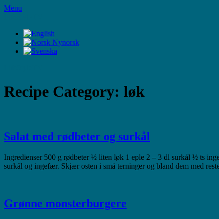
Skip
Menu
to
LifeStyleTV
content
LifeStyleTV
Recipe Category:
løk
Salat med rødbeter og surkål
Ingredienser 500 g rødbeter ½ liten løk 1 eple 2 – 3 dl surkål ½ ts i
surkål og ingefær. Skjær osten i små terninger og bland dem med reste
Grønne monsterburgere