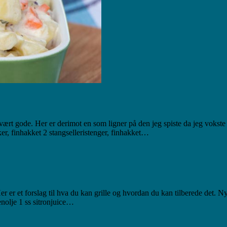
r vært gode. Her er derimot en som ligner på den jeg spiste da jeg vokst
ker, finhakket 2 stangselleristenger, finhakket…
r er et forslag til hva du kan grille og hvordan du kan tilberede det.
enolje 1 ss sitronjuice…