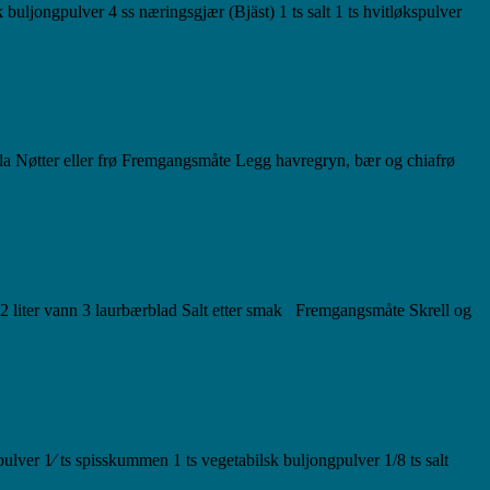
buljongpulver 4 ss næringsgjær (Bjäst) 1 ts salt 1 ts hvitløkspulver
la Nøtter eller frø Fremgangsmåte Legg havregryn, bær og chiafrø
er 2 liter vann 3 laurbærblad Salt etter smak Fremgangsmåte Skrell og
pulver 1⁄ ts spisskummen 1 ts vegetabilsk buljongpulver 1/8 ts salt