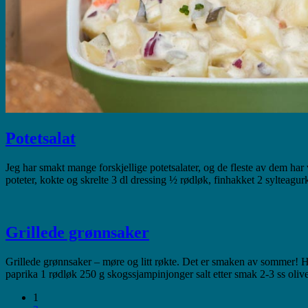
Potetsalat
Jeg har smakt mange forskjellige potetsalater, og de fleste av dem ha
poteter, kokte og skrelte 3 dl dressing ½ rødløk, finhakket 2 sylteagur
Grillede grønnsaker
Grillede grønnsaker – møre og litt røkte. Det er smaken av sommer! He
paprika 1 rødløk 250 g skogssjampinjonger salt etter smak 2-3 ss oliv
1