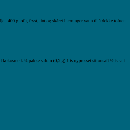
lje 400 g tofu, fryst, tint og skåret i terninger vann til å dekke tofuen
dl kokosmelk ¼ pakke safran (0,5 g) 1 ts nypresset sitronsaft ½ ts salt