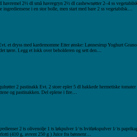
 dl havremel 2½ dl små havregryn 2½ dl cashewnøtter 2–4 ss vegetabilsk 
ingrediensene i en stor bolle, men start med bare 2 ss vegetabilsk…
k Evt. et dryss med kardemomme Etter ønske: Lønnesirup Yoghurt Grano
det tørre. Legg et lokk over beholderen og sett den…
 gulrøtter 2 pastinakk Evt. 2 store epler 5 dl hakkede hermetiske tomat
lrøttene og pastinakken. Del eplene i fire…
ienser 2 ts olivenolje 1 ts løkpulver 1⁄ ts hvitløkspulver 1⁄ ts paprika
orlotti (410 g, avrent 250 g ) Juice fra bønnenr…