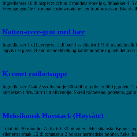
Ingredienser 10 dl raspet zucchini 2 middels store løk, finhakket 4–5
Fremgangsmåte Grovmal cashewnøttene i en foodprosessor. Bland alle 
Natten-over-grøt med bær
Ingredienser 1 dl havregryn 1 dl bær 1 ss chiafrø 1 ½ dl mandelmel
lagvis i et glass. Bland mandelmelk og kardemomme og hell det over 
Kremet rødbetsuppe
Ingredienser 2 løk 2 ss olivenolje 500-800 g rødbeter 600 g poteter 2
kutt løken i fire. Surr i litt olivenolje. Skrell rødbetene, potetene, gu
Meksikansk Haystack (Høysåte)
Total tid: 30 minutter Aktiv tid: 30 minutter Meksikanske Bønner Ingred
eller etter smak 1⁄2 dl tomatsaus 2 bokser hermetiske bønner, f.eks. b