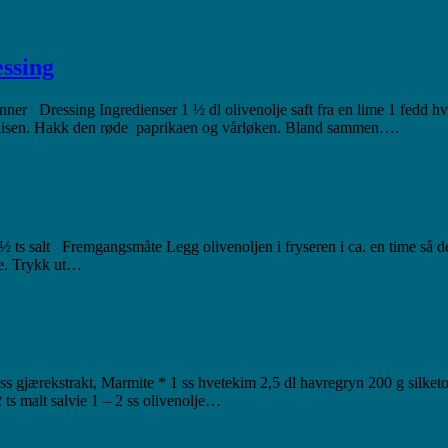
ssing
nner Dressing Ingredienser 1 ½ dl olivenolje saft fra en lime 1 fedd hvi
aisen. Hakk den røde paprikaen og vårløken. Bland sammen….
ts salt Fremgangsmåte Legg olivenoljen i fryseren i ca. en time så den 
de. Trykk ut…
s gjærekstrakt, Marmite * 1 ss hvetekim 2,5 dl havregryn 200 g silketo
⁄2 ts malt salvie 1 – 2 ss olivenolje…