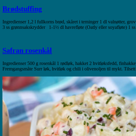
Brødstuffing
Ingredienser 1,2 l fullkorns brød, skåret i terninger 1 dl valnøtter, gro
3 ss grønnsakskrydder 1-1½ dl havrefløte (Oatly eller soyafløte) 1 s
Safran rosenkål
Ingredienser 500 g rosenkål 1 rødløk, hakket 2 hvitløksfedd, finhakket
Fremgangsmåte Surr løk, hvitløk og chili i olivenoljen til mykt. Tilset