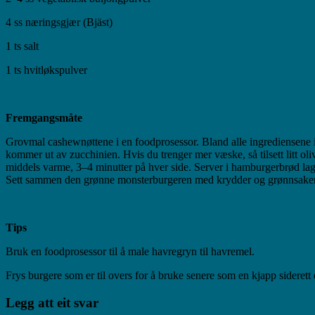
4 ss næringsgjær (Bjäst)
1 ts salt
1 ts hvitløkspulver
Fremgangsmåte
Grovmal cashewnøttene i en foodprosessor. Bland alle ingrediensene i e
kommer ut av zucchinien. Hvis du trenger mer væske, så tilsett litt ol
middels varme, 3–4 minutter på hver side. Server i hamburgerbrød lage
Sett sammen den grønne monsterburgeren med krydder og grønnsaker 
Tips
Bruk en foodprosessor til å male havregryn til havremel.
Frys burgere som er til overs for å bruke senere som en kjapp siderett
Legg att eit svar