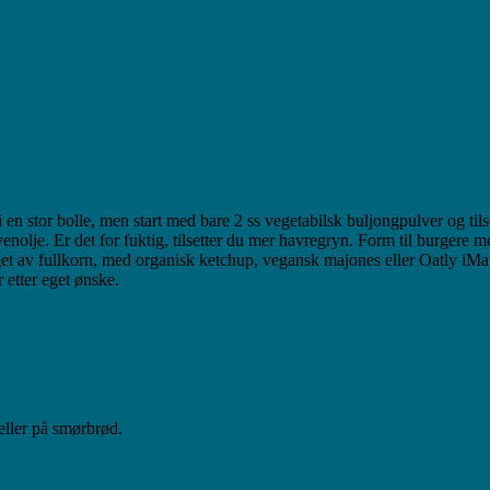
n stor bolle, men start med bare 2 ss vegetabilsk buljongpulver og tils
ivenolje. Er det for fuktig, tilsetter du mer havregryn. Form til burgere
t av fullkorn, med organisk ketchup, vegansk majones eller Oatly iMat 
etter eget ønske.
 eller på smørbrød.