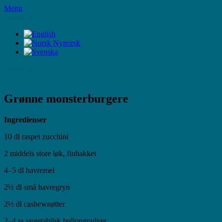
Skip
Menu
to
LifeStyleTV
content
LifeStyleTV
Grønne monsterburgere
Ingredienser
10 dl raspet zucchini
2 middels store løk, finhakket
4–5 dl havremel
2½ dl små havregryn
2½ dl cashewnøtter
2–4 ss vegetabilsk buljongpulver