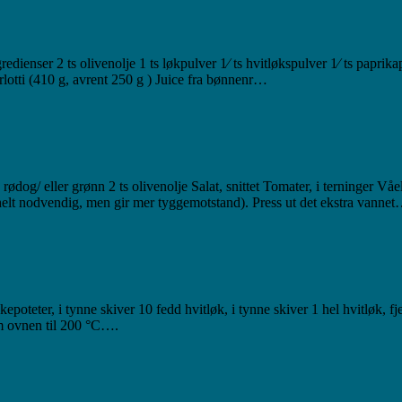
ienser 2 ts olivenolje 1 ts løkpulver 1⁄ ts hvitløkspulver 1⁄ ts paprika
orlotti (410 g, avrent 250 g ) Juice fra bønnenr…
a, rødog/ eller grønn 2 ts olivenolje Salat, snittet Tomater, i terninger 
helt nodvendig, men gir mer tyggemotstand). Press ut det ekstra vanne
kepoteter, i tynne skiver 10 fedd hvitløk, i tynne skiver 1 hel hvitløk, f
rm ovnen til 200 °C….