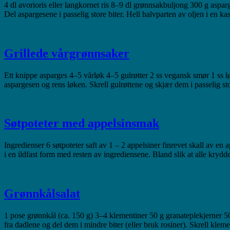
4 dl avorioris eller langkornet ris 8–9 dl grønnsakbuljong 300 g aspar
Del aspargesene i passelig store biter. Hell halvparten av oljen i en ka
Grillede vårgrønnsaker
Ett knippe asparges 4–5 vårløk 4–5 gulrøtter 2 ss vegansk smør 1 ss løn
aspargesen og rens løken. Skrell gulrøttene og skjær dem i passelig s
Søtpoteter med appelsinsmak
Ingredienser 6 søtpoteter saft av 1 – 2 appelsiner finrevet skall av en 
i en ildfast form med resten av ingrediensene. Bland slik at alle kryd
Grønnkålsalat
1 pose grønnkål (ca. 150 g) 3–4 klementiner 50 g granateplekjerner 5
fra dadlene og del dem i mindre biter (eller bruk rosiner). Skrell klem