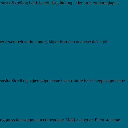
r smak Skrell og hakk løken. Lag buljong eller bruk en ferdiglaget.
ter (eventuelt andre nøtter) Skjær bort den nederste delen på
gsmåte Skrell og skjær søtpotetene i passe store biter. Legg søtpotetene
en og press den sammen med hendene. Hakk valnøtter. Fjern steinene