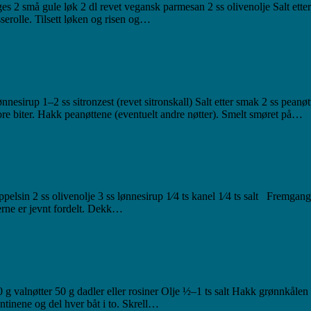
ges 2 små gule løk 2 dl revet vegansk parmesan 2 ss olivenolje Salt ette
sserolle. Tilsett løken og risen og…
nesirup 1–2 ss sitronzest (revet sitronskall) Salt etter smak 2 ss peanøt
tore biter. Hakk peanøttene (eventuelt andre nøtter). Smelt smøret på…
appelsin 2 ss olivenolje 3 ss lønnesirup 1⁄4 ts kanel 1⁄4 ts salt Fremgan
derne er jevnt fordelt. Dekk…
0 g valnøtter 50 g dadler eller rosiner Olje ½–1 ts salt Hakk grønnkål
entinene og del hver båt i to. Skrell…