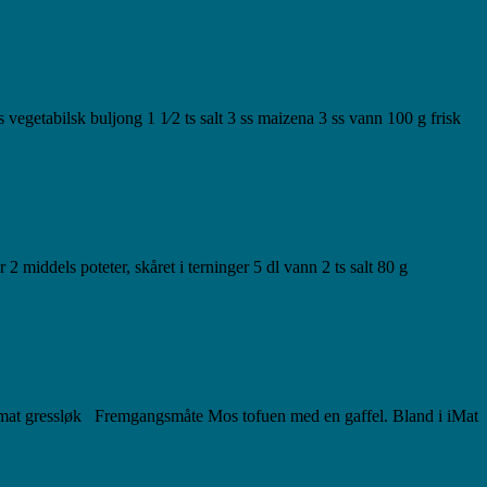
1 ss vegetabilsk buljong 1 1⁄2 ts salt 3 ss maizena 3 ss vann 100 g frisk
2 middels poteter, skåret i terninger 5 dl vann 2 ts salt 80 g
ærtomat gressløk Fremgangsmåte Mos tofuen med en gaffel. Bland i iMat