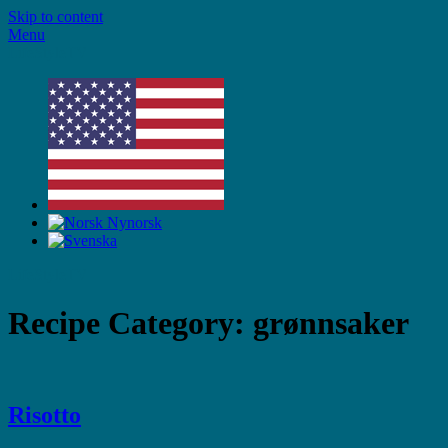
Skip to content
Menu
LifeStyleTV
LifeStyleTV
Recipe Category:
grønnsaker
Risotto