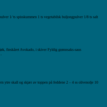
pulver 1⁄ ts spisskummen 1 ts vegetabilsk buljongpulver 1/8 ts salt
Våeløk, finskåret Avokado, i skiver Fyldig grønnsaks-saus
t…
jern ytre skall og skjær av toppen på feddene 2 – 4 ss olivenolje 10