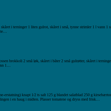
skåret i terninger 1 liten gulrot, skåret i små, tynne strimler 1 l vann 
åte…
brokkoli 2 små løk, skåret i båter 2 små gulrøtter, skåret i terninger 
vann 1…
mme-erstatning) knapt 1⁄2 ts salt 125 g blandet salatblad 250 g kirseb
ndingen i en haug i midten. Plasser tomatene og dryss med frisk…