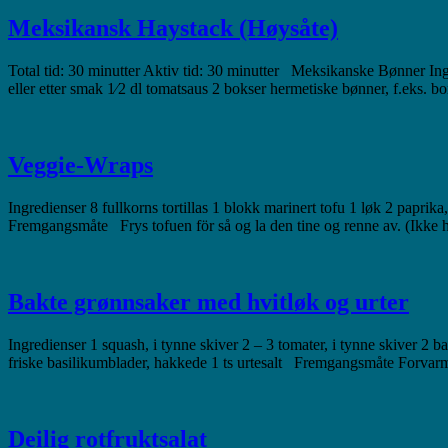
Meksikansk Haystack (Høysåte)
Total tid: 30 minutter Aktiv tid: 30 minutter Meksikanske Bønner Ingred
eller etter smak 1⁄2 dl tomatsaus 2 bokser hermetiske bønner, f.eks. b
Veggie-Wraps
Ingredienser 8 fullkorns tortillas 1 blokk marinert tofu 1 løk 2 paprik
Fremgangsmåte Frys tofuen för så og la den tine og renne av. (Ikke 
Bakte grønnsaker med hvitløk og urter
Ingredienser 1 squash, i tynne skiver 2 – 3 tomater, i tynne skiver 2 ba
friske basilikumblader, hakkede 1 ts urtesalt Fremgangsmåte Forva
Deilig rotfruktsalat