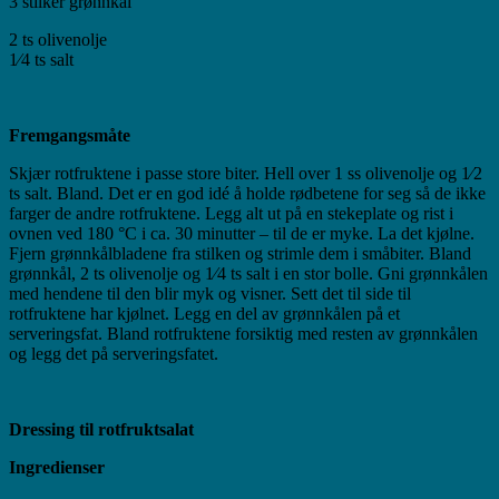
3 stilker grønnkål
2 ts olivenolje
1⁄4 ts salt
Fremgangsmåte
Skjær rotfruktene i passe store biter. Hell over 1 ss olivenolje og 1⁄2
ts salt. Bland. Det er en god idé å holde rødbetene for seg så de ikke
farger de andre rotfruktene. Legg alt ut på en stekeplate og rist i
ovnen ved 180 °C i ca. 30 minutter – til de er myke. La det kjølne.
Fjern grønnkålbladene fra stilken og strimle dem i småbiter. Bland
grønnkål, 2 ts olivenolje og 1⁄4 ts salt i en stor bolle. Gni grønnkålen
med hendene til den blir myk og visner. Sett det til side til
rotfruktene har kjølnet. Legg en del av grønnkålen på et
serveringsfat. Bland rotfruktene forsiktig med resten av grønnkålen
og legg det på serveringsfatet.
Dressing til rotfruktsalat
Ingredienser