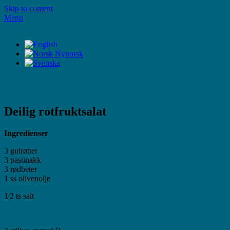
Skip to content
Menu
LifeStyleTV
LifeStyleTV
Deilig rotfruktsalat
Ingredienser
3 gulrøtter
3 pastinakk
3 rødbeter
1 ss olivenolje
1⁄2 ts salt