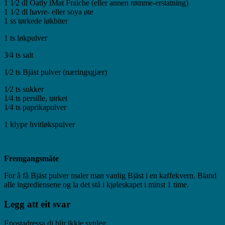
1 1⁄2 dl Oatly iMat Fraiche (eller annen rømme-erstatning)
1 1⁄2 dl havre- eller soya øte
1 ss tørkede løkbiter
1 ts løkpulver
3⁄4 ts salt
1⁄2 ts Bjäst pulver (næringsgjær)
1⁄2 ts sukker
1⁄4 ts persille, tørket
1⁄4 ts paprikapulver
1 klype hvitløkspulver
Fremgangsmåte
For å få Bjäst pulver maler man vanlig Bjäst i en kaffekvern. Bland
alle ingrediensene og la det stå i kjøleskapet i minst 1 time.
Legg att eit svar
Epostadressa di blir ikkje synleg.