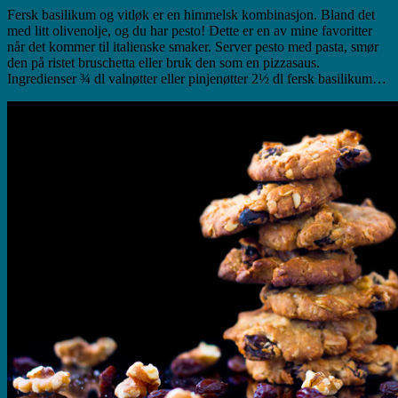
Fersk basilikum og vitløk er en himmelsk kombinasjon. Bland det
med litt olivenolje, og du har pesto! Dette er en av mine favoritter
når det kommer til italienske smaker. Server pesto med pasta, smør
den på ristet bruschetta eller bruk den som en pizzasaus.
Ingredienser ¾ dl valnøtter eller pinjenøtter 2½ dl fersk basilikum…