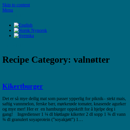
Skip to content
Menu
LifeStyleTV
LifeStyleTV
Recipe Category:
valnøtter
Kikertburger
Det er så mye deilig mat som passer ypperlig for piknik– stekt mais,
saftig vannmelon, ferske bær, mørkerøde tomater, knasende agurker
og mye mer! Her er en hamburger oppskrift for å hjelpe deg i
gang! Ingredienser 1 ¼ dl bløtlagte kikerter 2 dl sopp 1 ¾ dl vann
¾ dl granulert soyaprotein (”soyakjøtt”) 1…