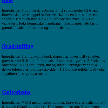
lime
Ingredienser 1 bunt fersk grønnkål 1 – 2 ss olivenolje 1⁄2 ts salt
finrevet skall av en appelsin finrevet skall av en lime saft av en
appelsin saft av en lime 1⁄2 – 1 dl tørkede tranebær 1⁄2 – 1 dl
valnøtter 1 boks hermetiske mandariner Fremgangsmåte Fjern
grønnkålbladene fra stilken og strimle dem…
Brødstuffing
Ingredienser 1,2 l fullkorns brød, skåret i terninger 1 dl valnøtter,
grovt hakket 5 dl kokt fullkornsris 3 stilker stangselleri 2-3 løk 1 ss
olivenolje 400 g tofu, fryst, tint og skåret i terninger vann til å
dekke tofuen 3 ss grønnsakskrydder 1-1½ dl havrefløte (Oatly eller
soyafløte) 1 ss lys soyasaus…
Gulrotkake
Ingredienser Vått 3 mellomstore gulrøtter, finrevet 2 ss malte linfrø +
6 ss vann (bland og la stå i ca.10 minutter – rør om) 2 ss eplemos