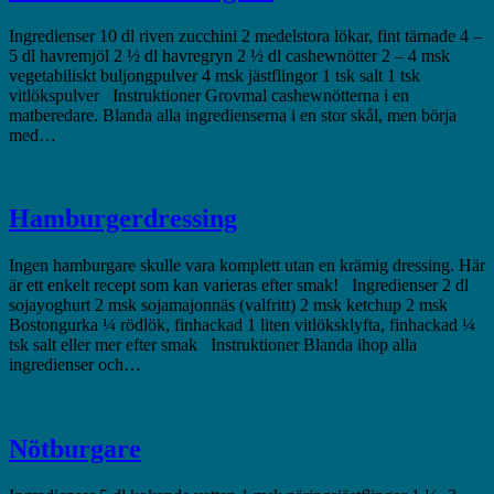
Ingredienser 10 dl riven zucchini 2 medelstora lökar, fint tärnade 4 –
5 dl havremjöl 2 ½ dl havregryn 2 ½ dl cashewnötter 2 – 4 msk
vegetabiliskt buljongpulver 4 msk jästflingor 1 tsk salt 1 tsk
vitlökspulver Instruktioner Grovmal cashewnötterna i en
matberedare. Blanda alla ingredienserna i en stor skål, men börja
med…
Hamburgerdressing
Ingen hamburgare skulle vara komplett utan en krämig dressing. Här
är ett enkelt recept som kan varieras efter smak! Ingredienser 2 dl
sojayoghurt 2 msk sojamajonnäs (valfritt) 2 msk ketchup 2 msk
Bostongurka ¼ rödlök, finhackad 1 liten vitlöksklyfta, finhackad ¼
tsk salt eller mer efter smak Instruktioner Blanda ihop alla
ingredienser och…
Nötburgare