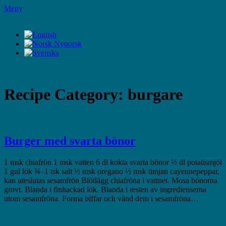
Hoppa
Meny
till
LifeStyleTV
innehåll
LifeStyleTV
Recipe Category:
burgare
Burger med svarta bönor
1 msk chiafrön 1 msk vatten 6 dl kokta svarta bönor ½ dl potatismjöl
1 gul lök ¾–1 tsk salt ½ msk oregano ½ msk timjan cayennepeppar,
kan uteslutas sesamfrön Blötlägg chiafröna i vattnet. Mosa bönorna
grovt. Blanda i finhackad lök. Blanda i resten av ingredienserna
utom sesamfröna. Forma biffar och vänd dem i sesamfröna…