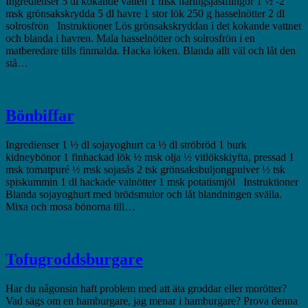
Ingredienser 5 dl kokande vatten 1 msk näringsjästflingor 1 ½ -2
msk grönsakskrydda 5 dl havre 1 stor lök 250 g hasselnötter 2 dl
solrosfrön Instruktioner Lös grönsakskryddan i det kokande vattnet
och blanda i havren. Mala hasselnötter och solrosfrön i en
matberedare tills finmalda. Hacka löken. Blanda allt väl och låt den
stå…
Bönbiffar
Ingredienser 1 ½ dl sojayoghurt ca ½ dl ströbröd 1 burk
kidneybönor 1 finhackad lök ½ msk olja ½ vitlöksklyfta, pressad 1
msk tomatpuré ½ msk sojasås 2 tsk grönsaksbuljongpulver ½ tsk
spiskummin 1 dl hackade valnötter 1 msk potatismjöl Instruktioner
Blanda sojayoghurt med brödsmulor och låt blandningen svälla.
Mixa och mosa bönorna till…
Tofugroddsburgare
Har du någonsin haft problem med att äta groddar eller morötter?
Vad sägs om en hamburgare, jag menar i hamburgare? Prova denna