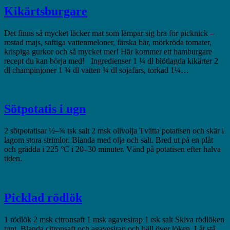
Kikärtsburgare
Det finns så mycket läcker mat som lämpar sig bra för picknick –
rostad majs, saftiga vattenmeloner, färska bär, mörkröda tomater,
krispiga gurkor och så mycket mer! Här kommer ett hamburgare
recept du kan börja med! Ingredienser 1 ¼ dl blötlagda kikärter 2
dl champinjoner 1 ¾ dl vatten ¾ dl sojafärs, torkad 1¼…
Sötpotatis i ugn
2 sötpotatisar ½–¾ tsk salt 2 msk olivolja Tvätta potatisen och skär i
lagom stora strimlor. Blanda med olja och salt. Bred ut på en plåt
och grädda i 225 °C i 20–30 minuter. Vänd på potatisen efter halva
tiden.
Picklad rödlök
1 rödlök 2 msk citronsaft 1 msk agavesirap 1 tsk salt Skiva rödlöken
tunt. Blanda citronsaft och agavesirap och häll över löken. Låt stå