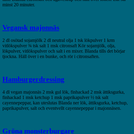
minst 20 minuter.
Vegansk majonnäs
2 dl osötad sojamjölk 2 dl neutral olja 1 tsk lökpulver 1 krm
vitlökspulver ¾ tsk salt 1 msk citronsaft Kör sojamjölk, olja,
lökpulver, vitlökspulver och salt i en mixer. Blanda tills det börjar
tjockna. Häll över i en bunke, och rör i citronsaften.
Hamburgerdressing
4 dl vegan majonnäs 2 msk gul lök, finhackad 2 msk ättiksgurka,
finhackad 1 msk ketchup 1 msk paprikapulver ½ tsk salt
cayennepeppar, kan uteslutas Blanda ner lök, ättiksgurka, ketchup,
paprikapulver, salt och eventvellt cayennepeppar i majonnäsen.
Gröna monsterburgare