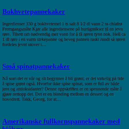
Bokhvetepannekaker
Ingredienser 330 g bokhvetemel 1 ts salt 8 1⁄2 dl vann 2 ss chiafrø
Fremgangsmåte Kjør alle ingrediensene på hurtigmikser til en jevn
røre. Tilsett om nødvendig mer vann for å få røren tynn nok. Hell ca
1 dl røre i en varm stekepanne og beveg pannen raskt rundt så røren
fordeles jevnt utover i…
Små spinatpannekaker
Nå som det er vår og alt begynner å bli grønt, er det virkelig på tide
å spise grønt også. Hvorfor ikke spise spinat, som er full av både
jern og antioksidanter? Denne oppskriften er en spennende måte å
gjøre nettopp det. Det er en blanding mellom en dessert og en
hovedrett. Takk, Georg, for at…
Amerikanske fullkornspannekaker med