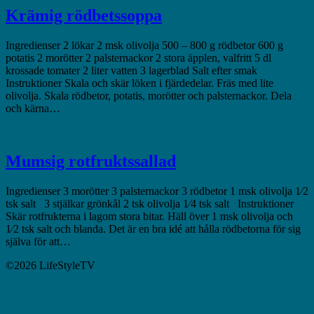
Krämig rödbetssoppa
Ingredienser 2 lökar 2 msk olivolja 500 – 800 g rödbetor 600 g
potatis 2 morötter 2 palsternackor 2 stora äpplen, valfritt 5 dl
krossade tomater 2 liter vatten 3 lagerblad Salt efter smak
Instruktioner Skala och skär löken i fjärdedelar. Fräs med lite
olivolja. Skala rödbetor, potatis, morötter och palsternackor. Dela
och kärna…
Mumsig rotfruktssallad
Ingredienser 3 morötter 3 palsternackor 3 rödbetor 1 msk olivolja 1⁄2
tsk salt 3 stjälkar grönkål 2 tsk olivolja 1⁄4 tsk salt Instruktioner
Skär rotfrukterna i lagom stora bitar. Häll över 1 msk olivolja och
1⁄2 tsk salt och blanda. Det är en bra idé att hålla rödbetorna för sig
själva för att…
©2026 LifeStyleTV