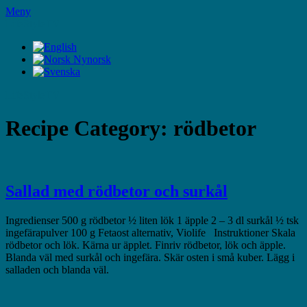
Hoppa
Meny
till
LifeStyleTV
innehåll
LifeStyleTV
Recipe Category:
rödbetor
Sallad med rödbetor och surkål
Ingredienser 500 g rödbetor ½ liten lök 1 äpple 2 – 3 dl surkål ½ tsk
ingefärapulver 100 g Fetaost alternativ, Violife Instruktioner Skala
rödbetor och lök. Kärna ur äpplet. Finriv rödbetor, lök och äpple.
Blanda väl med surkål och ingefära. Skär osten i små kuber. Lägg i
salladen och blanda väl.