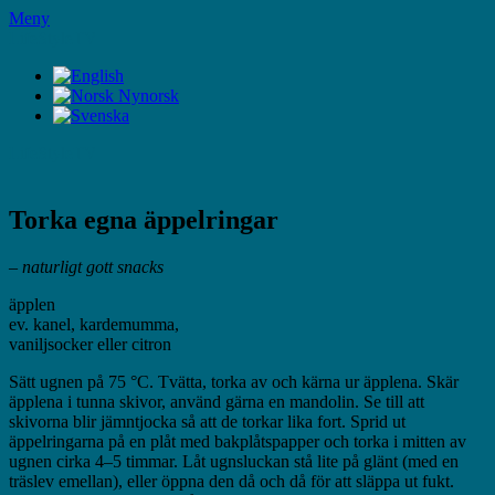
Hoppa
Meny
till
LifeStyleTV
innehåll
LifeStyleTV
Torka egna äppelringar
– naturligt gott snacks
äpplen
ev. kanel, kardemumma,
vaniljsocker eller citron
Sätt ugnen på 75 °C. Tvätta, torka av och kärna ur äpplena. Skär
äpplena i tunna skivor, använd gärna en mandolin. Se till att
skivorna blir jämntjocka så att de torkar lika fort. Sprid ut
äppelringarna på en plåt med bakplåtspapper och torka i mitten av
ugnen cirka 4–5 timmar. Låt ugnsluckan stå lite på glänt (med en
träslev emellan), eller öppna den då och då för att släppa ut fukt.