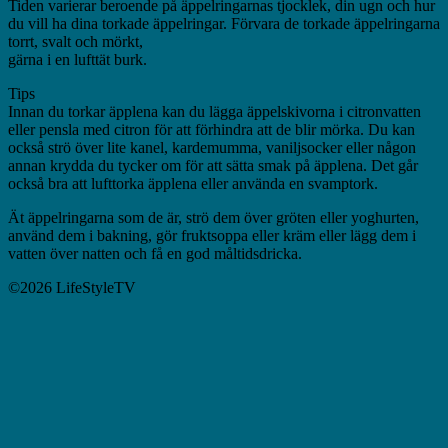
Tiden varierar beroende på äppelringarnas tjocklek, din ugn och hur
du vill ha dina torkade äppelringar. Förvara de torkade äppelringarna
torrt, svalt och mörkt,
gärna i en lufttät burk.
Tips
Innan du torkar äpplena kan du lägga äppelskivorna i citronvatten
eller pensla med citron för att förhindra att de blir mörka. Du kan
också strö över lite kanel, kardemumma, vaniljsocker eller någon
annan krydda du tycker om för att sätta smak på äpplena. Det går
också bra att lufttorka äpplena eller använda en svamptork.
Ät äppelringarna som de är, strö dem över gröten eller yoghurten,
använd dem i bakning, gör fruktsoppa eller kräm eller lägg dem i
vatten över natten och få en god måltidsdricka.
©2026 LifeStyleTV