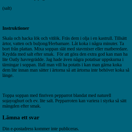
(salt)
Instruktioner
Skala och hacka lök och vitlök. Fräs dem i olja i en kastrull. Tillsätt
ärtor, vatten och buljong/Herbamare. Låt koka i några minuter. Ta
bort från plattan. Mixa soppan slät med stavmixer eller matberedare.
Krydda med salt efter smak. För att göra den extra god kan man ha
lite Oatly havregrädde. Jag hade även några potatisar uppskurna i
tärningar i soppan. Ifall man vill ha potatis i kan man gärna koka
dem lite innan man sätter i ärtorna så att ärtorna inte behöver koka så
länge.
Toppa soppan med finriven pepparrot blandat med naturell
sojayoghurt och ev. lite salt. Pepparroten kan variera i styrka så sätt
mängden efter smak.
Lämna ett svar
Din e-postadress kommer inte publiceras.