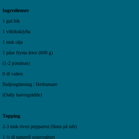
Ingredienser
1 gul lök
1 vitlöksklyfta
1 msk olja
1 påse frysta ärtor (600 g)
(1-2 potatisar)
8 dl vatten
Buljongtärning / Herbamare
(Oatly havregrädde)
Topping
2-3 msk riven pepparrot (finns på tub)
1 ½ dl naturell sojayoghurt