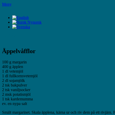
Hoppa
Meny
till
LifeStyleTV
innehåll
LifeStyleTV
Äppelvåfflor
100 g margarin
400 g äpplen
1 dl vetemjöl
1 dl fullkornsvetemjöl
2 dl sojamjölk
2 tsk bakpulver
2 tsk vaniljsocker
2 msk potatismjöl
1 tsk kardemumma
ev. en nypa salt
Smält margarinet. Skala äpplena, kärna ur och riv dem på ett rivjärn. 