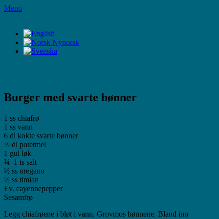
Skip
Menu
to
LifeStyleTV
content
LifeStyleTV
Burger med svarte bønner
1 ss chiafrø
1 ss vann
6 dl kokte svarte bønner
½ dl potetmel
1 gul løk
¾–1 ts salt
½ ss oregano
½ ss timian
Ev. cayennepepper
Sesamfrø
Legg chiafrøene i bløt i vann. Grovmos bønnene. Bland inn