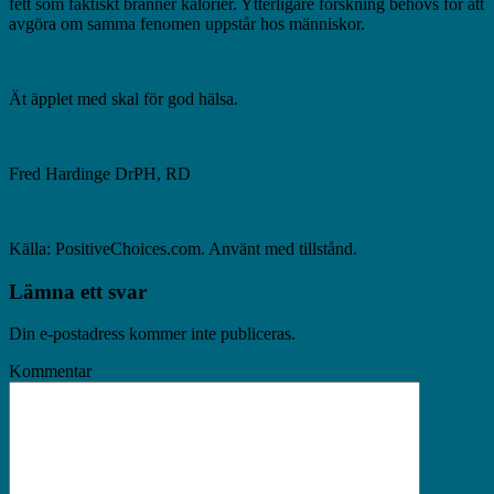
fett som faktiskt bränner kalorier. Ytterligare forskning behövs för att
avgöra om samma fenomen uppstår hos människor.
Ät äpplet med skal för god hälsa.
Fred Hardinge DrPH, RD
Källa: PositiveChoices.com. Använt med tillstånd.
Lämna ett svar
Din e-postadress kommer inte publiceras.
Kommentar