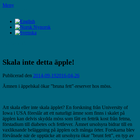
Hoppa
Meny
till
LifeStyleTV
innehåll
LifeStyleTV
Skala inte detta äpple!
Publicerad den
2014-09-19
2016-04-26
Ämnen i äppelskal ökar ”bruna fett”-reserver hos möss.
Att skala eller inte skala äpplet? En forskning från University of
Iowa i USA föreslår att ett naturligt ämne som finns i skalet på
äpplen kan delvis skydda möss som fått en fettrik kost från fetma,
förstadium till diabetes och fettlever. Ämnet ursolsyra bidrar till en
vaxliknande beläggning på äpplen och många örter. Forskarna blev
förvånade när de upptäcke att ursolsyra ökar ”brunt fett”, en typ av