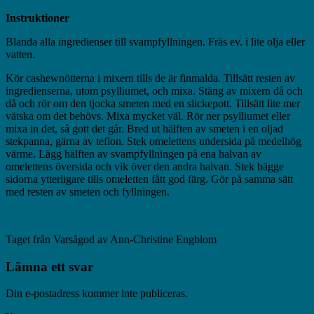
Instruktioner
Blanda alla ingredienser till svampfyllningen. Fräs ev. i lite olja eller
vatten.
Kör cashewnötterna i mixern tills de är finmalda. Tillsätt resten av
ingredienserna, utom psylliumet, och mixa. Stäng av mixern då och
då och rör om den tjocka smeten med en slickepott. Tillsätt lite mer
vätska om det behövs. Mixa mycket väl. Rör ner psylliumet eller
mixa in det, så gott det går. Bred ut hälften av smeten i en oljad
stekpanna, gärna av teflon. Stek omelettens undersida på medelhög
värme. Lägg hälften av svampfyllningen på ena halvan av
omelettens översida och vik över den andra halvan. Stek bägge
sidorna ytterligare tills omeletten fått god färg. Gör på samma sätt
med resten av smeten och fyllningen.
Taget från Varsågod av Ann-Christine Engblom
Lämna ett svar
Din e-postadress kommer inte publiceras.