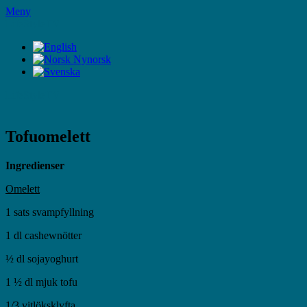
Hoppa
Meny
till
LifeStyleTV
innehåll
LifeStyleTV
Tofuomelett
Ingredienser
Omelett
1 sats svampfyllning
1 dl cashewnötter
½ dl sojayoghurt
1 ½ dl mjuk tofu
1/3 vitlöksklyfta