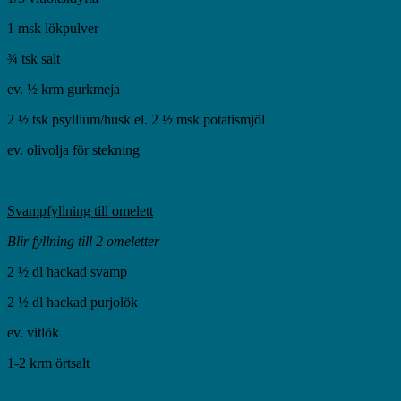
1 msk lökpulver
¾ tsk salt
ev. ½ krm gurkmeja
2 ½ tsk psyllium/husk el. 2 ½ msk potatismjöl
ev. olivolja för stekning
Svampfyllning till omelett
Blir fyllning till 2 omeletter
2 ½ dl hackad svamp
2 ½ dl hackad purjolök
ev. vitlök
1-2 krm örtsalt