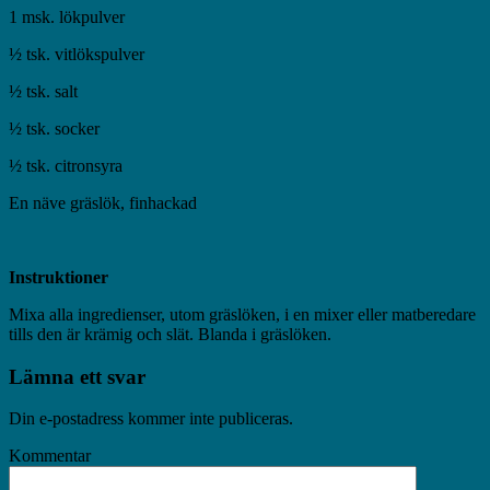
1 msk. lökpulver
½ tsk. vitlökspulver
½ tsk. salt
½ tsk. socker
½ tsk. citronsyra
En näve gräslök, finhackad
Instruktioner
Mixa alla ingredienser, utom gräslöken, i en mixer eller matberedare
tills den är krämig och slät. Blanda i gräslöken.
Lämna ett svar
Din e-postadress kommer inte publiceras.
Kommentar