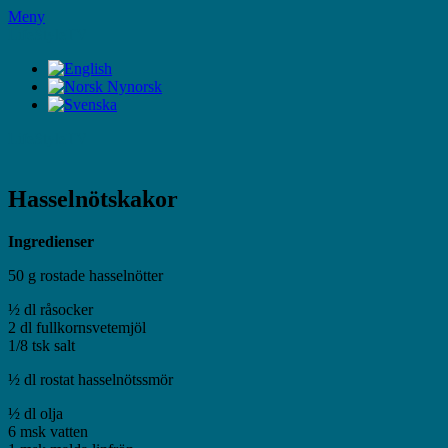
Hoppa
Meny
till
LifeStyleTV
innehåll
LifeStyleTV
Hasselnötskakor
Ingredienser
50 g rostade hasselnötter
½ dl råsocker
2 dl fullkornsvetemjöl
1/8 tsk salt
½ dl rostat hasselnötssmör
½ dl olja
6 msk vatten