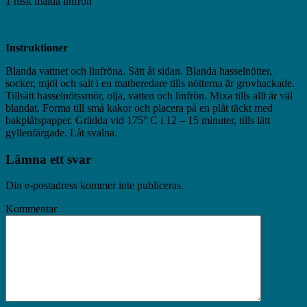
1 msk malda linfrön
Instruktioner
Blanda vattnet och linfröna. Sätt åt sidan. Blanda hasselnötter,
socker, mjöl och salt i en matberedare tills nötterna är grovhackade.
Tillsätt hasselnötssmör, olja, vatten och linfrön. Mixa tills allt är väl
blandat. Forma till små kakor och placera på en plåt täckt med
bakplåtspapper. Grädda vid 175° C i 12 – 15 minuter, tills lätt
gyllenfärgade. Låt svalna.
Lämna ett svar
Din e-postadress kommer inte publiceras.
Kommentar