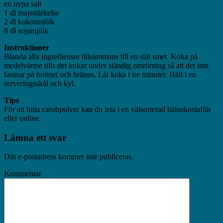
en nypa salt
1 dl majsstärkelse
2 dl kokosmjölk
8 dl sojamjölk
Instruktioner
Blanda alla ingredienser tillsammans till en slät smet. Koka på
medelvärme tills det kokar under ständig omrörning så att det inte
fastnar på bottnet och bränns. Låt koka i tre minuter. Häll i en
serveringsskål och kyl.
Tips
För att hitta carobpulver kan du leta i en välsorterad hälsokostaffär
eller online.
Lämna ett svar
Din e-postadress kommer inte publiceras.
Kommentar