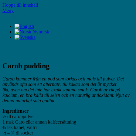
Hoppa till innehåll
Meny
LifeStyleTV
LifeStyleTV
Carob pudding
Carob kommer från en pod som torkas och mals till pulver. Det
används ofta som ett alternativ till kakao som det är mycket
likt, även om det inte har exakt samma smak. Carob är rik på
kalcium, en bra källa till selen och en naturlig antioxidant. Njut av
denna naturligt söta godbit.
Ingredienser
½ dl carobpulver
1 msk Caro eller annan kaffeersättning
¾ tsk kanel, valfri
½ – ¾ dl socker