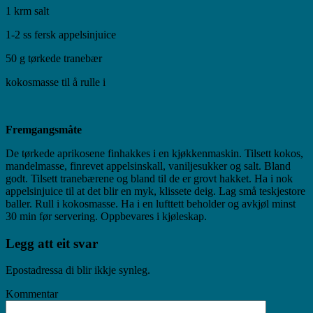
1 krm salt
1-2 ss fersk appelsinjuice
50 g tørkede tranebær
kokosmasse til å rulle i
Fremgangsmåte
De tørkede aprikosene finhakkes i en kjøkkenmaskin. Tilsett kokos,
mandelmasse, finrevet appelsinskall, vaniljesukker og salt. Bland
godt. Tilsett tranebærene og bland til de er grovt hakket. Ha i nok
appelsinjuice til at det blir en myk, klissete deig. Lag små teskjestore
baller. Rull i kokosmasse. Ha i en lufttett beholder og avkjøl minst
30 min før servering. Oppbevares i kjøleskap.
Legg att eit svar
Epostadressa di blir ikkje synleg.
Kommentar