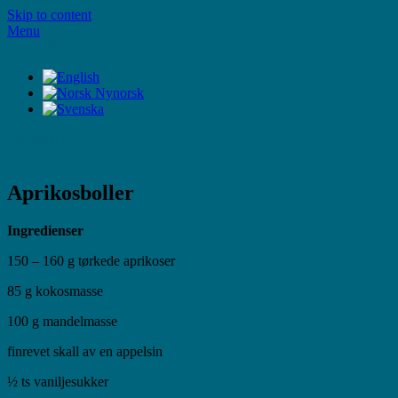
Skip to content
Menu
LifeStyleTV
LifeStyleTV
Aprikosboller
Ingredienser
150 – 160 g tørkede aprikoser
85 g kokosmasse
100 g mandelmasse
finrevet skall av en appelsin
½ ts vaniljesukker