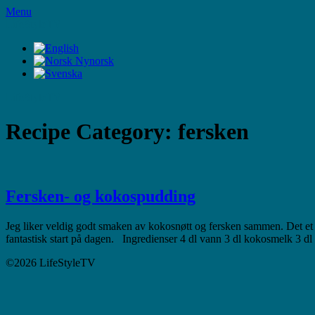
Skip
Menu
to
LifeStyleTV
content
LifeStyleTV
Recipe Category:
fersken
Fersken- og kokospudding
Jeg liker veldig godt smaken av kokosnøtt og fersken sammen. Det et
fantastisk start på dagen. Ingredienser 4 dl vann 3 dl kokosmelk 3 dl 
©2026 LifeStyleTV