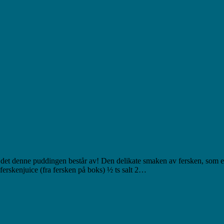
 det denne puddingen består av! Den delikate smaken av fersken, som 
ferskenjuice (fra fersken på boks) ½ ts salt 2…