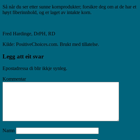
Så når du ser etter sunne kornprodukter; forsikre deg om at de har et
høyt fiberinnhold, og er laget av intakte korn.
Fred Hardinge, DrPH, RD
Kilde: PositiveChoices.com. Brukt med tillatelse.
Legg att eit svar
Epostadressa di blir ikkje synleg.
Kommentar
Namn