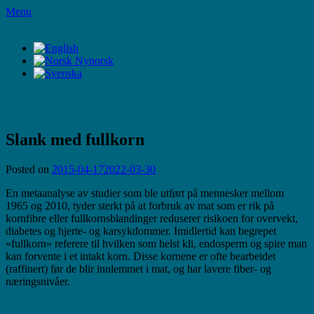
Skip
Menu
to
LifeStyleTV
content
LifeStyleTV
Slank med fullkorn
Posted on
2015-04-17
2022-03-30
En metaanalyse av studier som ble utført på mennesker mellom
1965 og 2010, tyder sterkt på at forbruk av mat som er rik på
kornfibre eller fullkornsblandinger reduserer risikoen for overvekt,
diabetes og hjerte- og karsykdommer. Imidlertid kan begrepet
«fullkorn» referere til hvilken som helst kli, endosperm og spire man
kan forvente i et intakt korn. Disse kornene er ofte bearbeidet
(raffinert) før de blir innlemmet i mat, og har lavere fiber- og
næringsnivåer.