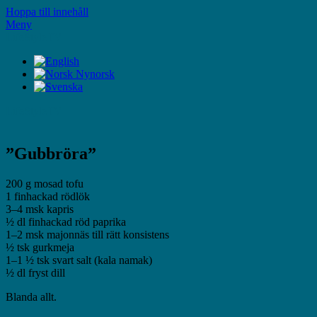
Hoppa till innehåll
Meny
LifeStyleTV
LifeStyleTV
”Gubbröra”
200 g mosad tofu
1 finhackad rödlök
3–4 msk kapris
½ dl finhackad röd paprika
1–2 msk majonnäs till rätt konsistens
½ tsk gurkmeja
1–1 ½ tsk svart salt (kala namak)
½ dl fryst dill
Blanda allt.