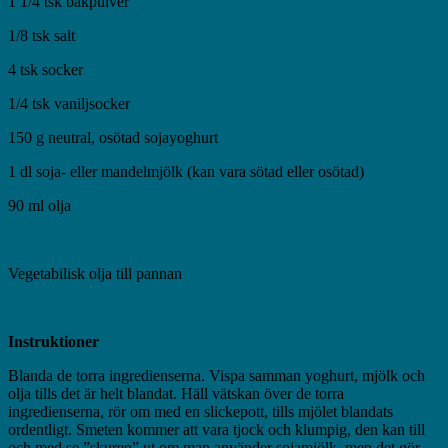
1 1/4 tsk bakpulver
1/8 tsk salt
4 tsk socker
1/4 tsk vaniljsocker
150 g neutral, osötad sojayoghurt
1 dl soja- eller mandelmjölk (kan vara sötad eller osötad)
90 ml olja
Vegetabilisk olja till pannan
Instruktioner
Blanda de torra ingredienserna. Vispa samman yoghurt, mjölk och
olja tills det är helt blandat. Häll vätskan över de torra
ingredienserna, rör om med en slickepott, tills mjölet blandats
ordentligt. Smeten kommer att vara tjock och klumpig, den kan till
och med se ”skuren” ut om man använder sojamjölk, men det gör