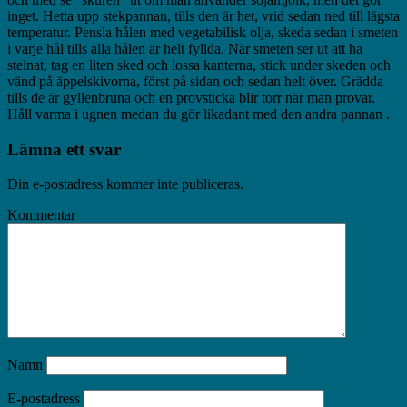
inget. Hetta upp stekpannan, tills den är het, vrid sedan ned till lägsta
temperatur. Pensla hålen med vegetabilisk olja, skeda sedan i smeten
i varje hål tills alla hålen är helt fyllda. När smeten ser ut att ha
stelnat, tag en liten sked och lossa kanterna, stick under skeden och
vänd på äppelskivorna, först på sidan och sedan helt över. Grädda
tills de är gyllenbruna och en provsticka blir torr när man provar.
Håll varma i ugnen medan du gör likadant med den andra pannan .
Lämna ett svar
Din e-postadress kommer inte publiceras.
Kommentar
Namn
E-postadress