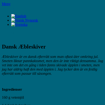
Hoppa
Meny
till
LifeStyleTV
innehåll
LifeStyleTV
Dansk Æbleskiver
Æbleskiver är en dansk efterrätt som man oftast äter omkring jul.
Smeten liknar pannkakssmet, men den är inte riktigt densamma. Jag
vet inte om det en gång i tiden fanns skivade äpplen i smeten, men
jag har aldrig haft den med äpplen i. Jag tycker den är en festlig
efterrätt som passar till säsongen.
Ingredienser
160 g vetemjöl