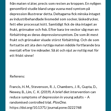
från maten vi äter, precis som resten av kroppen. En nyligen
genomförd studie bland unga vuxna med symtom på
depression illustrerar detta. Deltagarna fick minska intaget
av industribehandlade livsmedel som socker, läskedrycker,
fett eller processat kött. Samtidigt fick de öka intaget av
frukt, grönsaker och fisk. Efter bara tre veckor såg man en
förbättring av deras depressionssymtom. De som åt mest
frukt och grönsaker visade störst förbättring. Och de som
fortsatte att äta den nyttiga maten mådde fortfarande bra
mentalt efter tre månader. Så ät och njut av nyttig mat för
ett friskt sinne!
Referens:
Francis, H. M., Stevenson, R. J., Chambers, J. R., Gupta, D.,
Newey, B., Lim, C. K. (2019). A brief diet intervention can
reduce symptoms of depression in young adults – A
randomised controlled trial.
PlosOne
.
https://doi.org/10.1371/ journal.pone.0222768