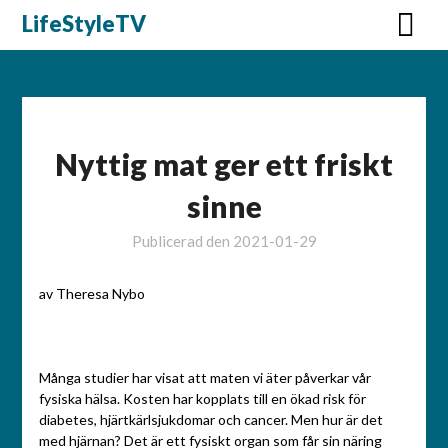
Hoppa
LifeStyleTV
till
innehåll
Nyttig mat ger ett friskt
sinne
Publicerad den
2021-01-29
av Theresa Nybo
M
ånga studier har visat att maten vi äter påverkar vår
fysiska hälsa. Kosten har kopplats till en ökad risk för
diabetes, hjärtkärlsjukdomar och cancer. Men hur är det
med hjärnan? Det är ett fysiskt organ som får sin näring