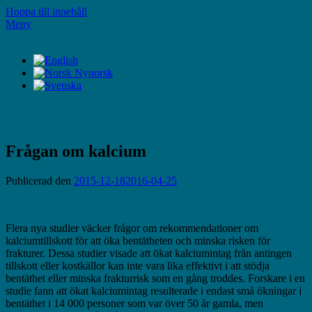
Hoppa till innehåll
Meny
LifeStyleTV
LifeStyleTV
Frågan om kalcium
Publicerad den
2015-12-18
2016-04-25
Flera nya studier väcker frågor om rekommendationer om
kalciumtillskott för att öka bentätheten och minska risken för
frakturer. Dessa studier visade att ökat kalciumintag från antingen
tillskott eller kostkällor kan inte vara lika effektivt i att stödja
bentäthet eller minska frakturrisk som en gång troddes. Forskare i en
studie fann att ökat kalciumintag resulterade i endast små ökningar i
bentäthet i 14 000 personer som var över 50 år gamla, men