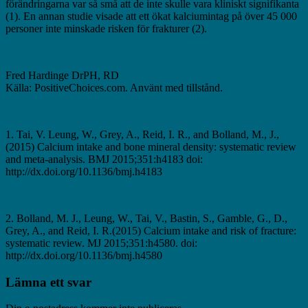
förändringarna var så små att de inte skulle vara kliniskt signifikanta
(1). En annan studie visade att ett ökat kalciumintag på över 45 000
personer inte minskade risken för frakturer (2).
Fred Hardinge DrPH, RD
Källa: PositiveChoices.com. Använt med tillstånd.
1. Tai, V. Leung, W., Grey, A., Reid, I. R., and Bolland, M., J.,
(2015) Calcium intake and bone mineral density: systematic review
and meta-analysis. BMJ 2015;351:h4183 doi:
http://dx.doi.org/10.1136/bmj.h4183
2. Bolland, M. J., Leung, W., Tai, V., Bastin, S., Gamble, G., D.,
Grey, A., and Reid, I. R.(2015) Calcium intake and risk of fracture:
systematic review. MJ 2015;351:h4580. doi:
http://dx.doi.org/10.1136/bmj.h4580
Lämna ett svar