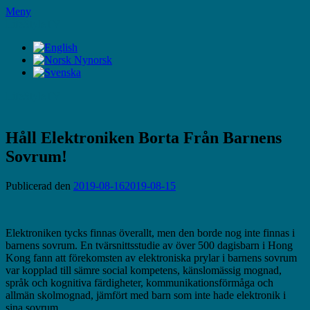
Hoppa
Meny
till
LifeStyleTV
innehåll
LifeStyleTV
Håll Elektroniken Borta Från Barnens
Sovrum!
Publicerad den
2019-08-16
2019-08-15
Elektroniken tycks finnas överallt, men den borde nog inte finnas i
barnens sovrum. En tvärsnittsstudie av över 500 dagisbarn i Hong
Kong fann att förekomsten av elektroniska prylar i barnens sovrum
var kopplad till sämre social kompetens, känslomässig mognad,
språk och kognitiva färdigheter, kommunikationsförmåga och
allmän skolmognad, jämfört med barn som inte hade elektronik i
sina sovrum.