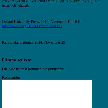
Att vara fysiskt aktiv särskilt i vardagliga aktiviteter är viktigt för
hälsa och vitalitet.
Oxford University Press, 2014, November 19, DOI:
http://dx.doi.org/10.1093/brain/awu323
Karolinska Institutet, 2014, November 29
Lämna ett svar
Din e-postadress kommer inte publiceras.
Kommentar