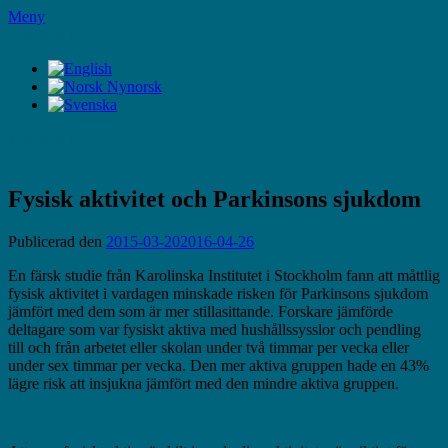
Hoppa
Meny
till
LifeStyleTV
innehåll
LifeStyleTV
Fysisk aktivitet och Parkinsons sjukdom
Publicerad den
2015-03-20
2016-04-26
En färsk studie från Karolinska Institutet i Stockholm fann att måttlig
fysisk aktivitet i vardagen minskade risken för Parkinsons sjukdom
jämfört med dem som är mer stillasittande. Forskare jämförde
deltagare som var fysiskt aktiva med hushållssysslor och pendling
till och från arbetet eller skolan under två timmar per vecka eller
under sex timmar per vecka. Den mer aktiva gruppen hade en 43%
lägre risk att insjukna jämfört med den mindre aktiva gruppen.