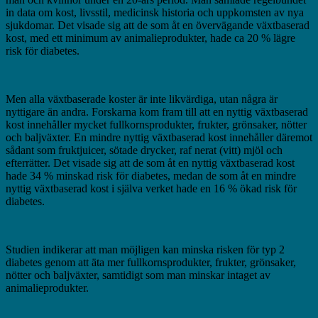
in data om kost, livsstil, medicinsk historia och uppkomsten av nya
sjukdomar. Det visade sig att de som åt en övervägande växtbaserad
kost, med ett minimum av animalieprodukter, hade ca 20 % lägre
risk för diabetes.
Men alla växtbaserade koster är inte likvärdiga, utan några är
nyttigare än andra. Forskarna kom fram till att en nyttig växtbaserad
kost innehåller mycket fullkornsprodukter, frukter, grönsaker, nötter
och baljväxter. En mindre nyttig växtbaserad kost innehåller däremot
sådant som fruktjuicer, sötade drycker, raf nerat (vitt) mjöl och
efterrätter. Det visade sig att de som åt en nyttig växtbaserad kost
hade 34 % minskad risk för diabetes, medan de som åt en mindre
nyttig växtbaserad kost i själva verket hade en 16 % ökad risk för
diabetes.
Studien indikerar att man möjligen kan minska risken för typ 2
diabetes genom att äta mer fullkornsprodukter, frukter, grönsaker,
nötter och baljväxter, samtidigt som man minskar intaget av
animalieprodukter.