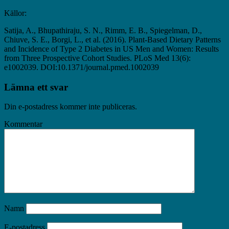
Källor:
Satija, A., Bhupathiraju, S. N., Rimm, E. B., Spiegelman, D.,
Chiuve, S. E., Borgi, L., et al. (2016). Plant-Based Dietary Patterns
and Incidence of Type 2 Diabetes in US Men and Women: Results
from Three Prospective Cohort Studies. PLoS Med 13(6):
e1002039. DOI:10.1371/journal.pmed.1002039
Lämna ett svar
Din e-postadress kommer inte publiceras.
Kommentar
Namn
E-postadress