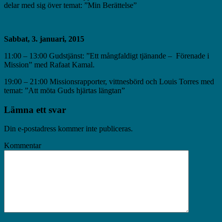
delar med sig över temat: ”Min Berättelse”
Sabbat, 3. januari, 2015
11:00 – 13:00 Gudstjänst: ”Ett mångfaldigt tjänande – Förenade i
Mission” med Rafaat Kamal.
19:00 – 21:00 Missionsrapporter, vittnesbörd och Louis Torres med
temat: ”Att möta Guds hjärtas längtan”
Lämna ett svar
Din e-postadress kommer inte publiceras.
Kommentar