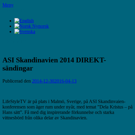
Hoppa
Meny
till
LifeStyleTV
innehåll
LifeStyleTV
ASI Skandinavien 2014 DIREKT-
sändingar
Publicerad den
2014-12-30
2016-04-13
LifeStyleTV är på plats i Malmö, Sverige, på ASI Skandinvaien-
konferensen som äger rum under nyår, med temat ”Dela Kristus – på
Hans sätt”. Få med dig inspirerande förkunnelse och starka
vittnesbörd från olika delar av Skandinavien.