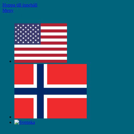
Hoppa till innehåll
Meny
LifeStyleTV
LifeStyleTV