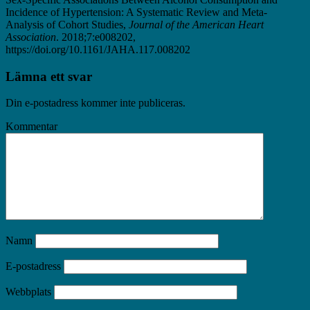
Incidence of Hypertension: A Systematic Review and Meta-
Analysis of Cohort Studies,
Journal of the American Heart
Association
. 2018;7:e008202,
https://doi.org/10.1161/JAHA.117.008202
Lämna ett svar
Din e-postadress kommer inte publiceras.
Kommentar
Namn
E-postadress
Webbplats