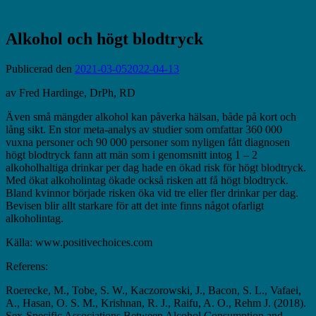
Alkohol och högt blodtryck
Publicerad den
2021-03-05
2022-04-13
av Fred Hardinge, DrPh, RD
Ä
ven små mängder alkohol kan påverka hälsan, både på kort och
lång sikt. En stor meta-analys av studier som omfattar 360 000
vuxna personer och 90 000 personer som nyligen fått diagnosen
högt blodtryck fann att män som i genomsnitt intog 1 – 2
alkoholhaltiga drinkar per dag hade en ökad risk för högt blodtryck.
Med ökat alkoholintag ökade också risken att få högt blodtryck.
Bland kvinnor började risken öka vid tre eller fler drinkar per dag.
Bevisen blir allt starkare för att det inte finns något ofarligt
alkoholintag.
Källa:
www.positivechoices.com
Referens:
Roerecke, M., Tobe, S. W., Kaczorowski, J., Bacon, S. L., Vafaei,
A., Hasan, O. S. M., Krishnan, R. J., Raifu, A. O., Rehm J. (2018).
Sex-Specific Associations Between Alcohol Consumption and